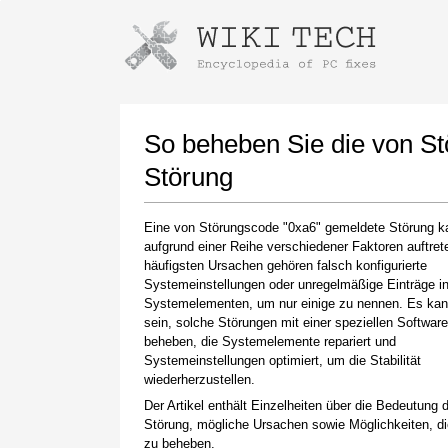
Anweisungen zum Herunterladen mi
Installer starten
So beheben Sie die von S
Störung
Eine von Störungscode "0xa6" gemeldete Störung k
aufgrund einer Reihe verschiedener Faktoren auftret
häufigsten Ursachen gehören falsch konfigurierte
Systemeinstellungen oder unregelmäßige Einträge i
Systemelementen, um nur einige zu nennen. Es kan
sein, solche Störungen mit einer speziellen Softwar
Klicken Sie nach Abschluss des Downloads auf
beheben, die Systemelemente repariert und
den Link zur heruntergeladenen Datei
Systemeinstellungen optimiert, um die Stabilität
wiederherzustellen.
Der Artikel enthält Einzelheiten über die Bedeutung 
Störung, mögliche Ursachen sowie Möglichkeiten, d
zu beheben.