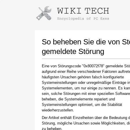
Anweisungen zum Herunterladen mi
Installer starten
So beheben Sie die von S
gemeldete Störung
Eine von Störungscode "0x80072f78" gemeldete Stö
aufgrund einer Reihe verschiedener Faktoren auftret
häufigsten Ursachen gehören falsch konfigurierte
Systemeinstellungen oder unregelmäßige Einträge i
Systemelementen, um nur einige zu nennen. Es kan
sein, solche Störungen mit einer speziellen Softwar
Klicken Sie nach Abschluss des Downloads auf
beheben, die Systemelemente repariert und
den Link zur heruntergeladenen Datei
Systemeinstellungen optimiert, um die Stabilität
wiederherzustellen.
Der Artikel enthält Einzelheiten über die Bedeutung 
Störung, mögliche Ursachen sowie Möglichkeiten, d
zu beheben.