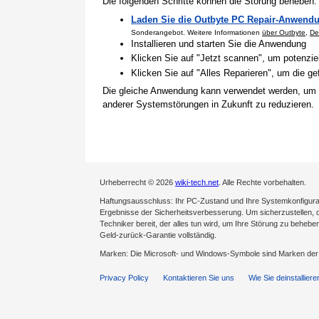
Die folgenden Schritte können die Störung beheben:
Laden Sie die Outbyte PC Repair-Anwendu
Sonderangebot. Weitere Informationen
über Outbyte
,
De
Installieren und starten Sie die Anwendung
Klicken Sie auf "Jetzt scannen", um potenzi
Klicken Sie auf "Alles Reparieren", um die 
Die gleiche Anwendung kann verwendet werden, um
anderer Systemstörungen in Zukunft zu reduzieren.
Urheberrecht © 2026
wiki-tech.net
. Alle Rechte vorbehalten.
Haftungsausschluss: Ihr PC-Zustand und Ihre Systemkonfigurati
Ergebnisse der Sicherheitsverbesserung. Um sicherzustellen, da
Techniker bereit, der alles tun wird, um Ihre Störung zu behebe
Geld-zurück-Garantie vollständig.
Marken: Die Microsoft- und Windows-Symbole sind Marken de
Privacy Policy
Kontaktieren Sie uns
Wie Sie deinstalliere