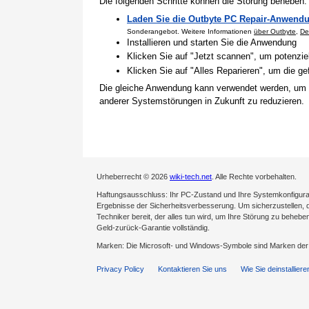
Die folgenden Schritte können die Störung beheben:
Laden Sie die Outbyte PC Repair-Anwendu
Sonderangebot. Weitere Informationen
über Outbyte
,
De
Installieren und starten Sie die Anwendung
Klicken Sie auf "Jetzt scannen", um potenzi
Klicken Sie auf "Alles Reparieren", um die 
Die gleiche Anwendung kann verwendet werden, um
anderer Systemstörungen in Zukunft zu reduzieren.
Urheberrecht © 2026
wiki-tech.net
. Alle Rechte vorbehalten.
Haftungsausschluss: Ihr PC-Zustand und Ihre Systemkonfigurati
Ergebnisse der Sicherheitsverbesserung. Um sicherzustellen, da
Techniker bereit, der alles tun wird, um Ihre Störung zu behebe
Geld-zurück-Garantie vollständig.
Marken: Die Microsoft- und Windows-Symbole sind Marken de
Privacy Policy
Kontaktieren Sie uns
Wie Sie deinstalliere