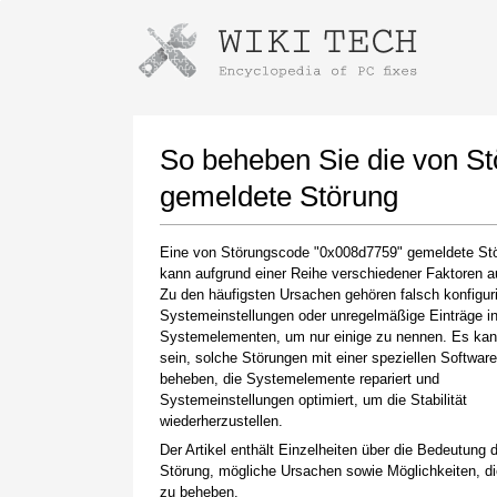
Anweisungen zum Herunterladen mi
Installer starten
So beheben Sie die von S
gemeldete Störung
Eine von Störungscode "0x008d7759" gemeldete St
kann aufgrund einer Reihe verschiedener Faktoren au
Zu den häufigsten Ursachen gehören falsch konfiguri
Systemeinstellungen oder unregelmäßige Einträge i
Systemelementen, um nur einige zu nennen. Es kan
sein, solche Störungen mit einer speziellen Softwar
Klicken Sie nach Abschluss des Downloads auf
beheben, die Systemelemente repariert und
den Link zur heruntergeladenen Datei
Systemeinstellungen optimiert, um die Stabilität
wiederherzustellen.
Der Artikel enthält Einzelheiten über die Bedeutung 
Störung, mögliche Ursachen sowie Möglichkeiten, d
zu beheben.