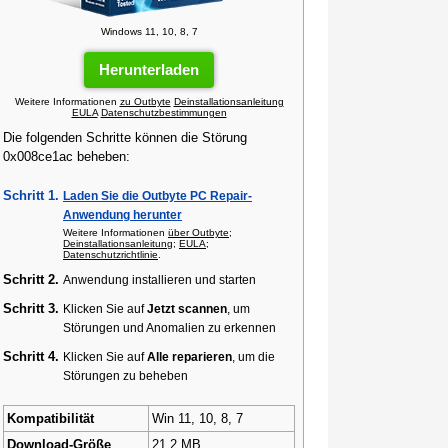
Windows 11, 10, 8, 7
Herunterladen
Weitere Informationen
zu Outbyte
Deinstallationsanleitung
EULA
Datenschutzbestimmungen
Die folgenden Schritte können die Störung
0x008ce1ac beheben:
Schritt 1.
Laden Sie die Outbyte PC Repair-
Anwendung herunter
Weitere Informationen
über Outbyte
;
Deinstallationsanleitung
;
EULA
;
Datenschutzrichtlinie
.
Schritt 2.
Anwendung installieren und starten
Schritt 3.
Klicken Sie auf
Jetzt scannen
, um
Störungen und Anomalien zu erkennen
Schritt 4.
Klicken Sie auf
Alle reparieren
, um die
Störungen zu beheben
Kompatibilität
Win 11, 10, 8, 7
Download-Größe
21.2 MB