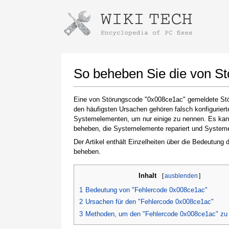
Anweisungen zum Herunterladen mi
Installer starten
So beheben Sie die von S
Eine von Störungscode "0x008ce1ac" gemeldete Stör
den häufigsten Ursachen gehören falsch konfigurier
Systemelementen, um nur einige zu nennen. Es kann 
beheben, die Systemelemente repariert und Systemein
Der Artikel enthält Einzelheiten über die Bedeutung
beheben.
Klicken Sie nach Abschluss des Downloads auf
Inhalt
[
ausblenden
]
den Link zur heruntergeladenen Datei
1
Bedeutung von "Fehlercode 0x008ce1ac"
2
Ursachen für den "Fehlercode 0x008ce1ac"
3
Methoden, um den "Fehlercode 0x008ce1ac" zu