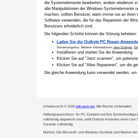
die Systemelemente bearbeiten, andere wiederum zi
alle Manipulationen der Windows-Systemelemente un
machen, sollten Benutzer, wann immer sie an ihren t
Software verwenden, die für das Reparieren der Win
Benutzers erforderlich sind.
Die folgenden Schritte können die Störung beheben:
Laden Sie die Outbyte PC Repair-Anwendu
Sonderangebot. Weitere Informationen
über Outbyte
,
De
Installieren und starten Sie die Anwendung
Klicken Sie auf "Jetzt scannen", um potenzi
Klicken Sie auf "Alles Reparieren", um die 
Die gleiche Anwendung kann verwendet werden, um 
Urheberrecht © 2026
wiki-tech.net
. Alle Rechte vorbehalten.
Haftungsausschluss: Ihr PC-Zustand und Ihre Systemkonfigurati
vollständig abgedeckt sind, stellt Outbyte kostenlos einen Live
Garantie vollständig.
Marken: Die Microsoft- und Windows-Symbole sind Marken de