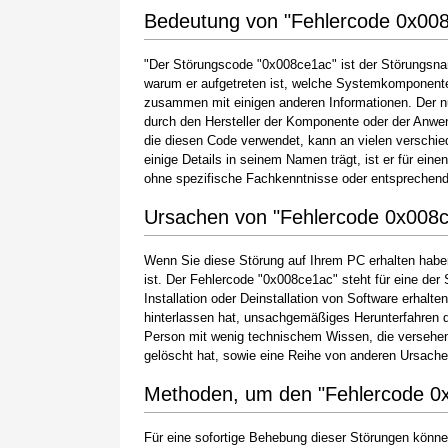
Bedeutung von "Fehlercode 0x00
"Der Störungscode "0x008ce1ac" ist der Störungsname
warum er aufgetreten ist, welche Systemkomponente 
zusammen mit einigen anderen Informationen. Der 
durch den Hersteller der Komponente oder der Anwen
die diesen Code verwendet, kann an vielen verschie
einige Details in seinem Namen trägt, ist er für ein
ohne spezifische Fachkenntnisse oder entsprechen
Ursachen von "Fehlercode 0x008
Wenn Sie diese Störung auf Ihrem PC erhalten haben
ist. Der Fehlercode "0x008ce1ac" steht für eine der
Installation oder Deinstallation von Software erhal
hinterlassen hat, unsachgemäßiges Herunterfahren d
Person mit wenig technischem Wissen, die versehen
gelöscht hat, sowie eine Reihe von anderen Ursache
Methoden, um den "Fehlercode 0
Für eine sofortige Behebung dieser Störungen können