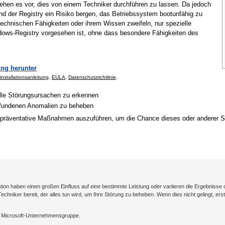
ehen es vor, dies von einem Techniker durchführen zu lassen. Da jedoch
d der Registry ein Risiko bergen, das Betriebssystem bootunfähig zu
echnischen Fähigkeiten oder ihrem Wissen zweifeln, nur spezielle
dows-Registry vorgesehen ist, ohne dass besondere Fähigkeiten des
ng herunter
installationsanleitung
,
EULA
,
Datenschutzrichtlinie
.
elle Störungsursachen zu erkennen
gefundenen Anomalien zu beheben
präventative Maßnahmen auszuführen, um die Chance dieses oder anderer Sy
on haben einen großen Einfluss auf eine bestimmte Leistung oder variieren die Ergebnisse 
-Techniker bereit, der alles tun wird, um Ihre Störung zu beheben. Wenn dies nicht gelingt, e
r Microsoft-Unternehmensgruppe.