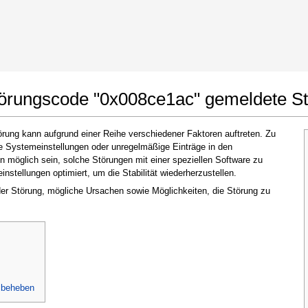
t Google Chrome
Änderungen erlauben
törungscode "0x008ce1ac" gemeldete S
ung kann aufgrund einer Reihe verschiedener Faktoren auftreten. Zu
te Systemeinstellungen oder unregelmäßige Einträge in den
möglich sein, solche Störungen mit einer speziellen Software zu
stellungen optimiert, um die Stabilität wiederherzustellen.
 der Störung, mögliche Ursachen sowie Möglichkeiten, die Störung zu
Im nächsten Fenster, das erscheint (UAC),
klicken Sie bitte auf
"Ja"
, um der Anwendung
zu erlauben, Änderungen vorzunehmen
 beheben