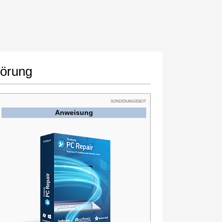
törung
SONDERANGEBOT
Anweisung