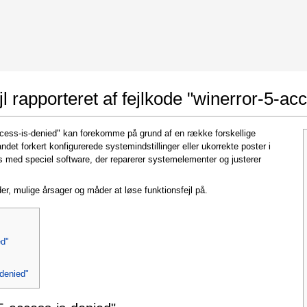
 Google Chrome
Allow To Make Changes
l rapporteret af fejlkode "winerror-5-ac
-access-is-denied" kan forekomme på grund af en række forskellige
ndet forkert konfigurerede systemindstillinger eller ukorrekte poster i
 med speciel software, der reparerer systemelementer og justerer
er, mulige årsager og måder at løse funktionsfejl på.
In the next window that pops up (UAC) click
"Yes"
to allow application to make changes
ed"
-denied"