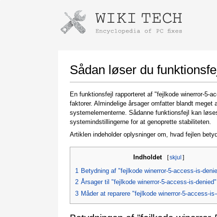
Instructions for downloading using
Launch The Installer
Sådan løser du funktionsfej
En funktionsfejl rapporteret af "fejlkode winerror-5
faktorer. Almindelige årsager omfatter blandt meget a
systemelementerne. Sådanne funktionsfejl kan løses
systemindstillingerne for at genoprette stabiliteten.
Artiklen indeholder oplysninger om, hvad fejlen betyd
Indholdet
[
skjul
]
Once the download is complete, click on the
downloaded file link
1
Betydning af "fejlkode winerror-5-access-is-deni
2
Årsager til "fejlkode winerror-5-access-is-denied"
3
Måder at reparere "fejlkode winerror-5-access-is