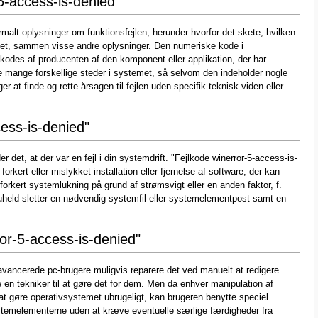
5-access-is-denied"
rmalt oplysninger om funktionsfejlen, herunder hvorfor det skete, hvilken
ftet, sammen visse andre oplysninger. Den numeriske kode i
kodes af producenten af den komponent eller applikation, der har
 mange forskellige steder i systemet, så selvom den indeholder nogle
ger at finde og rette årsagen til fejlen uden specifik teknisk viden eller
cess-is-denied"
 det, at der var en fejl i din systemdrift. "Fejlkode winerror-5-access-is-
forkert eller mislykket installation eller fjernelse af software, der kan
forkert systemlukning på grund af strømsvigt eller en anden faktor, f.
uheld sletter en nødvendig systemfil eller systemelementpost samt en
ror-5-access-is-denied"
n avancerede pc-brugere muligvis reparere det ved manuelt at redigere
n tekniker til at gøre det for dem. Men da enhver manipulation af
t gøre operativsystemet ubrugeligt, kan brugeren benytte speciel
ystemelementerne uden at kræve eventuelle særlige færdigheder fra