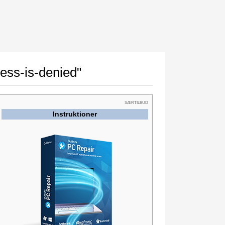
cess-is-denied"
SÆRTILBUD
Instruktioner