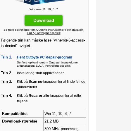
Windows 11, 10, 8, 7
Download
Se flere oplysninger
om Outbyte
instruktioner i afinstallation
EULA
Fortrolighedspolitik
Følgende trin kan måske løse "winerror-5-access-
is-denied"-svigtet:
Trin 1.
Hent Outbyte PC Repair-program
Se flere oplysninger
om Outbyte
;
instruktioner i
afinstallation
;
EULA
;
Fortrolighedspolitik
.
Trin 2.
Installer og start applikationen
Trin 3.
Klik på
Scan nu
-knappen for at finde fejl og
abnormiteter
Trin 4.
Klik på
Reparer alle
-knappen for at rette
fejlene
Kompatibilitet
Win 11, 10, 8, 7
Download-størrelse
21,2 MB
300 MHz-processor,