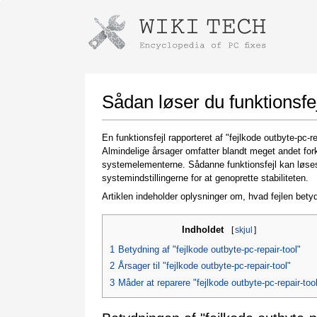
Instructions for downloading using
Launch The Installer
Sådan løser du funktionsfej
En funktionsfejl rapporteret af "fejlkode outbyte-pc-
Almindelige årsager omfatter blandt meget andet forke
systemelementerne. Sådanne funktionsfejl kan løses
systemindstillingerne for at genoprette stabiliteten.
Artiklen indeholder oplysninger om, hvad fejlen betyd
Indholdet
[
skjul
]
Once the download is complete, click on the
downloaded file link
1
Betydning af "fejlkode outbyte-pc-repair-tool"
2
Årsager til "fejlkode outbyte-pc-repair-tool"
3
Måder at reparere "fejlkode outbyte-pc-repair-too