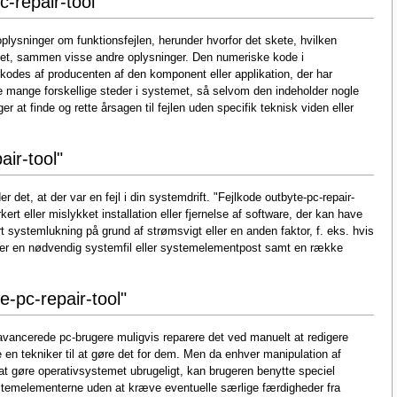
c-repair-tool"
oplysninger om funktionsfejlen, herunder hvorfor det skete, hvilken
ftet, sammen visse andre oplysninger. Den numeriske kode i
kodes af producenten af den komponent eller applikation, der har
 mange forskellige steder i systemet, så selvom den indeholder nogle
ger at finde og rette årsagen til fejlen uden specifik teknisk viden eller
air-tool"
 det, at der var en fejl i din systemdrift. "Fejlkode outbyte-pc-repair-
rkert eller mislykket installation eller fjernelse af software, der kan have
t systemlukning på grund af strømsvigt eller en anden faktor, f. eks. hvis
tter en nødvendig systemfil eller systemelementpost samt en række
e-pc-repair-tool"
n avancerede pc-brugere muligvis reparere det ved manuelt at redigere
n tekniker til at gøre det for dem. Men da enhver manipulation af
t gøre operativsystemet ubrugeligt, kan brugeren benytte speciel
ystemelementerne uden at kræve eventuelle særlige færdigheder fra