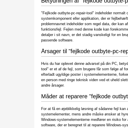
Betydningen af "fejlkode outbyte-p
"Fejlkode outbyte-pc-repair-tool" indeholder normalt 
systemkomponent eller applikation, der er fejlbehæ
problemnavnet indeholder som regel data, der kan af
funktionsfejl. Fejlen med denne kode kan forekomme
detaljer i sit navn, er det stadig vanskeligt for en bru
passende software.
Årsager til "fejlkode outbyte-pc-rep
Hvis du har oplevet denne advarsel på din PC, betyder
tool" er et af de fejl, som brugere får som følge af fo
efterladt ugyldige poster i systemelementerne, forker
en person med ringe teknisk viden ved et uheld sle
andre årsager.
Måder at reparere "fejlkode outbyt
For at få en øjeblikkelig løsning af sådanne fejl ka
systemelementer, mens andre måske ønsker at hyre e
Windows-systemelementerne medfører en risiko for a
software, der er beregnet til at reparere Windows-s