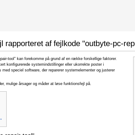
 Google Chrome
Allow To Make Changes
l rapporteret af fejlkode "outbyte-pc-repa
repair-tool" kan forekomme på grund af en række forskellige faktorer.
rt konfigurerede systemindstillinger eller ukorrekte poster i
 med speciel software, der reparerer systemelementer og justerer
er, mulige årsager og måder at løse funktionsfejl på.
In the next window that pops up (UAC) click
"Yes"
to allow application to make changes
l"