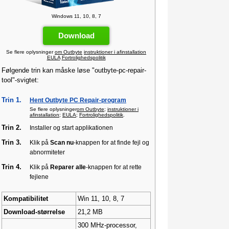
Windows 11, 10, 8, 7
Download
Se flere oplysninger
om Outbyte
instruktioner i afinstallation
EULA
Fortrolighedspolitik
Følgende trin kan måske løse "outbyte-pc-repair-
tool"-svigtet:
Trin 1.
Hent Outbyte PC Repair-program
Se flere oplysninger
om Outbyte
;
instruktioner i
afinstallation
;
EULA
;
Fortrolighedspolitik
.
Trin 2.
Installer og start applikationen
Trin 3.
Klik på
Scan nu
-knappen for at finde fejl og
abnormiteter
Trin 4.
Klik på
Reparer alle
-knappen for at rette
fejlene
Kompatibilitet
Win 11, 10, 8, 7
Download-størrelse
21,2 MB
300 MHz-processor,