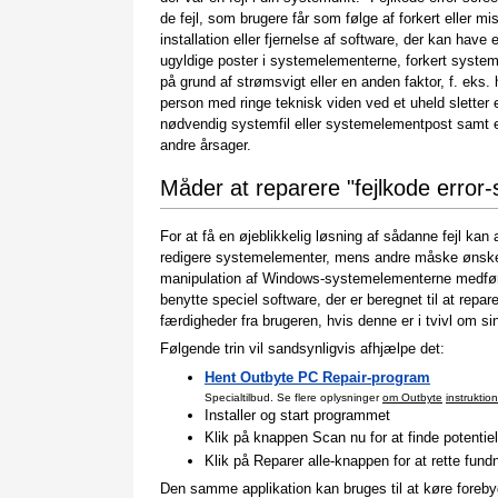
de fejl, som brugere får som følge af forkert eller mi
installation eller fjernelse af software, der kan have e
ugyldige poster i systemelementerne, forkert syste
på grund af strømsvigt eller en anden faktor, f. eks. 
person med ringe teknisk viden ved et uheld sletter 
nødvendig systemfil eller systemelementpost samt
andre årsager.
Måder at reparere "fejlkode error-
For at få en øjeblikkelig løsning af sådanne fejl ka
redigere systemelementer, mens andre måske ønsker 
manipulation af Windows-systemelementerne medfører
benytte speciel software, der er beregnet til at re
færdigheder fra brugeren, hvis denne er i tvivl om si
Følgende trin vil sandsynligvis afhjælpe det:
Hent Outbyte PC Repair-program
Specialtilbud. Se flere oplysninger
om Outbyte
instruktion
Installer og start programmet
Klik på knappen Scan nu for at finde potentiell
Klik på Reparer alle-knappen for at rette fundn
Den samme applikation kan bruges til at køre forebyg