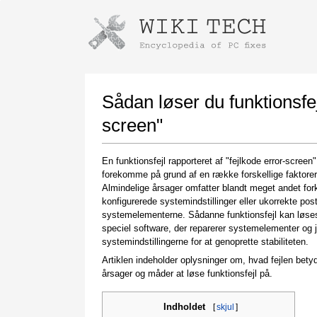
Instructions for downloading using
Launch The Installer
Sådan løser du funktionsfejl
screen"
En funktionsfejl rapporteret af "fejlkode error-screen
forekomme på grund af en række forskellige faktorer
Almindelige årsager omfatter blandt meget andet for
konfigurerede systemindstillinger eller ukorrekte post
systemelementerne. Sådanne funktionsfejl kan løs
speciel software, der reparerer systemelementer og j
Once the download is complete, click on the
systemindstillingerne for at genoprette stabiliteten.
downloaded file link
Artiklen indeholder oplysninger om, hvad fejlen bety
årsager og måder at løse funktionsfejl på.
Indholdet
[
skjul
]