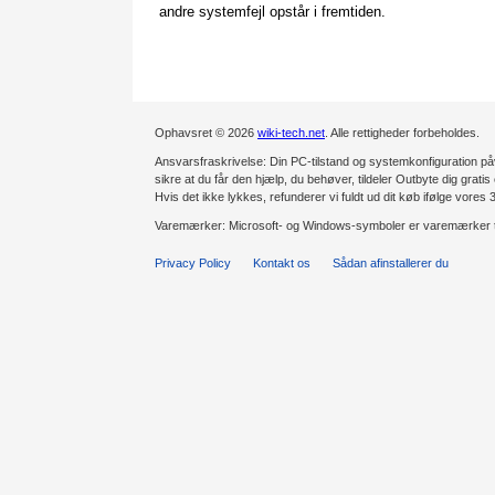
andre systemfejl opstår i fremtiden.
Ophavsret © 2026
wiki-tech.net
. Alle rettigheder forbeholdes.
Ansvarsfraskrivelse: Din PC-tilstand og systemkonfiguration påv
sikre at du får den hjælp, du behøver, tildeler Outbyte dig gratis 
Hvis det ikke lykkes, refunderer vi fuldt ud dit køb ifølge vores
Varemærker: Microsoft- og Windows-symboler er varemærker t
Privacy Policy
Kontakt os
Sådan afinstallerer du