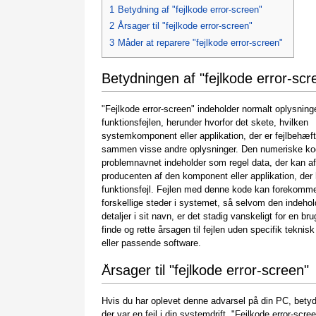
1
Betydning af "fejlkode error-screen"
2
Årsager til "fejlkode error-screen"
3
Måder at reparere "fejlkode error-screen"
Betydningen af "fejlkode error-scr
"Fejlkode error-screen" indeholder normalt oplysnin
funktionsfejlen, herunder hvorfor det skete, hvilken
systemkomponent eller applikation, der er fejlbehæft
sammen visse andre oplysninger. Den numeriske ko
problemnavnet indeholder som regel data, der kan a
producenten af den komponent eller applikation, der 
funktionsfejl. Fejlen med denne kode kan forekom
forskellige steder i systemet, så selvom den indehol
detaljer i sit navn, er det stadig vanskeligt for en bru
finde og rette årsagen til fejlen uden specifik teknisk
eller passende software.
Årsager til "fejlkode error-screen"
Hvis du har oplevet denne advarsel på din PC, betyd
der var en fejl i din systemdrift. "Fejlkode error-scree