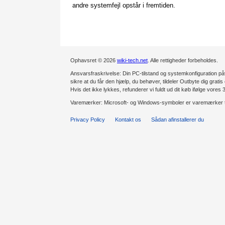
andre systemfejl opstår i fremtiden.
Ophavsret © 2026
wiki-tech.net
. Alle rettigheder forbeholdes.
Ansvarsfraskrivelse: Din PC-tilstand og systemkonfiguration påv
sikre at du får den hjælp, du behøver, tildeler Outbyte dig gratis 
Hvis det ikke lykkes, refunderer vi fuldt ud dit køb ifølge vores
Varemærker: Microsoft- og Windows-symboler er varemærker t
Privacy Policy
Kontakt os
Sådan afinstallerer du