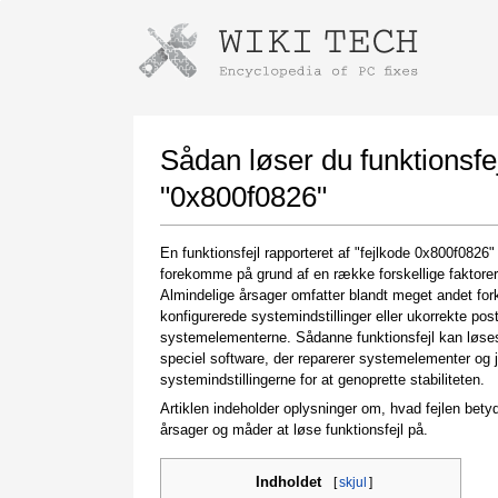
Instructions for downloading using
Launch The Installer
Sådan løser du funktionsfej
"0x800f0826"
En funktionsfejl rapporteret af "fejlkode 0x800f0826"
forekomme på grund af en række forskellige faktorer
Almindelige årsager omfatter blandt meget andet for
konfigurerede systemindstillinger eller ukorrekte post
systemelementerne. Sådanne funktionsfejl kan løs
speciel software, der reparerer systemelementer og j
Once the download is complete, click on the
systemindstillingerne for at genoprette stabiliteten.
downloaded file link
Artiklen indeholder oplysninger om, hvad fejlen bety
årsager og måder at løse funktionsfejl på.
Indholdet
[
skjul
]