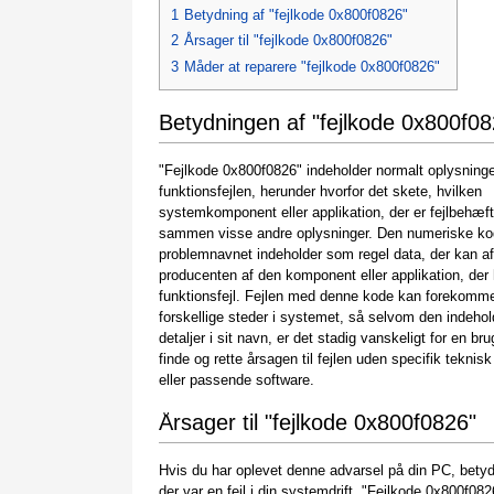
1
Betydning af "fejlkode 0x800f0826"
2
Årsager til "fejlkode 0x800f0826"
3
Måder at reparere "fejlkode 0x800f0826"
Betydningen af "fejlkode 0x800f08
"Fejlkode 0x800f0826" indeholder normalt oplysning
funktionsfejlen, herunder hvorfor det skete, hvilken
systemkomponent eller applikation, der er fejlbehæft
sammen visse andre oplysninger. Den numeriske ko
problemnavnet indeholder som regel data, der kan a
producenten af den komponent eller applikation, der 
funktionsfejl. Fejlen med denne kode kan forekom
forskellige steder i systemet, så selvom den indehol
detaljer i sit navn, er det stadig vanskeligt for en bru
finde og rette årsagen til fejlen uden specifik teknisk
eller passende software.
Årsager til "fejlkode 0x800f0826"
Hvis du har oplevet denne advarsel på din PC, betyd
der var en fejl i din systemdrift. "Fejlkode 0x800f0826