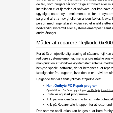
de fejl, som brugere får som følge af forkert eller mi
installation eller fjernelse af software, der kan have e
ugyldige poster i systemelementerne, forkert syste
på grund af strømsvigt eller en anden faktor, f. eks. 
person med ringe teknisk viden ved et uheld sletter 
nødvendig systemfil eller systemelementpost samt
andre årsager.
Måder at reparere "fejlkode 0x80
For at få en øjeblikkelig løsning af sådanne fejl ka
redigere systemelementer, mens andre måske ønsker 
manipulation af Windows-systemelementerne medfører
benytte speciel software, der er beregnet til at re
færdigheder fra brugeren, hvis denne er i tvivl om si
Følgende trin vil sandsynligvis afhjælpe det:
Hent Outbyte PC Repair-program
Specialtilbud. Se flere oplysninger
om Outbyte
instruktion
Installer og start programmet
Klik på knappen Scan nu for at finde potentiell
Klik på Reparer alle-knappen for at rette fundn
Den samme applikation kan bruges til at køre forebyg