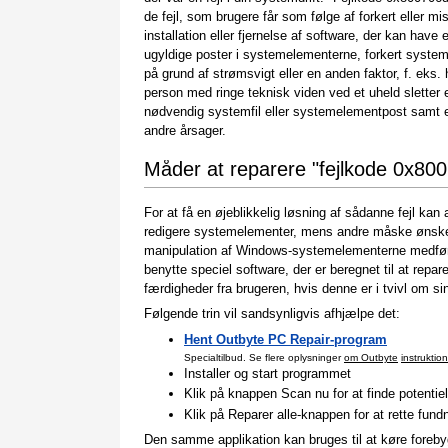
de fejl, som brugere får som følge af forkert eller mi
installation eller fjernelse af software, der kan have e
ugyldige poster i systemelementerne, forkert syste
på grund af strømsvigt eller en anden faktor, f. eks. 
person med ringe teknisk viden ved et uheld sletter 
nødvendig systemfil eller systemelementpost samt
andre årsager.
Måder at reparere "fejlkode 0x80
For at få en øjeblikkelig løsning af sådanne fejl ka
redigere systemelementer, mens andre måske ønsker 
manipulation af Windows-systemelementerne medfører
benytte speciel software, der er beregnet til at re
færdigheder fra brugeren, hvis denne er i tvivl om si
Følgende trin vil sandsynligvis afhjælpe det:
Hent Outbyte PC Repair-program
Specialtilbud. Se flere oplysninger
om Outbyte
instruktion
Installer og start programmet
Klik på knappen Scan nu for at finde potentiell
Klik på Reparer alle-knappen for at rette fundn
Den samme applikation kan bruges til at køre forebyg