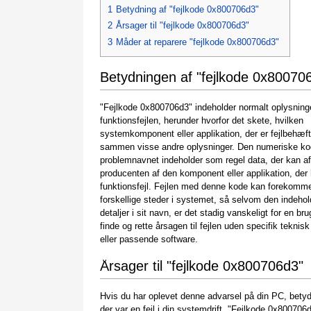
1
Betydning af "fejlkode 0x800706d3"
2
Årsager til "fejlkode 0x800706d3"
3
Måder at reparere "fejlkode 0x800706d3"
Betydningen af "fejlkode 0x80070
"Fejlkode 0x800706d3" indeholder normalt oplysnin
funktionsfejlen, herunder hvorfor det skete, hvilken
systemkomponent eller applikation, der er fejlbehæft
sammen visse andre oplysninger. Den numeriske ko
problemnavnet indeholder som regel data, der kan a
producenten af den komponent eller applikation, der 
funktionsfejl. Fejlen med denne kode kan forekom
forskellige steder i systemet, så selvom den indehol
detaljer i sit navn, er det stadig vanskeligt for en bru
finde og rette årsagen til fejlen uden specifik teknisk
eller passende software.
Årsager til "fejlkode 0x800706d3"
Hvis du har oplevet denne advarsel på din PC, betyd
der var en fejl i din systemdrift. "Fejlkode 0x800706d