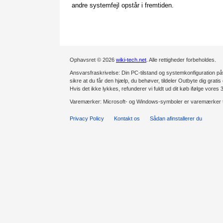
andre systemfejl opstår i fremtiden.
Ophavsret © 2026
wiki-tech.net
. Alle rettigheder forbeholdes.
Ansvarsfraskrivelse: Din PC-tilstand og systemkonfiguration påv
sikre at du får den hjælp, du behøver, tildeler Outbyte dig gratis 
Hvis det ikke lykkes, refunderer vi fuldt ud dit køb ifølge vores
Varemærker: Microsoft- og Windows-symboler er varemærker t
Privacy Policy
Kontakt os
Sådan afinstallerer du