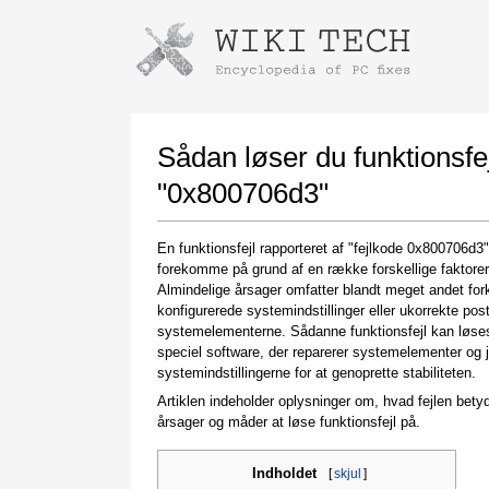
Instructions for downloading using
Launch The Installer
Sådan løser du funktionsfej
"0x800706d3"
En funktionsfejl rapporteret af "fejlkode 0x800706d3
forekomme på grund af en række forskellige faktorer
Almindelige årsager omfatter blandt meget andet for
konfigurerede systemindstillinger eller ukorrekte post
systemelementerne. Sådanne funktionsfejl kan løs
speciel software, der reparerer systemelementer og j
Once the download is complete, click on the
systemindstillingerne for at genoprette stabiliteten.
downloaded file link
Artiklen indeholder oplysninger om, hvad fejlen bety
årsager og måder at løse funktionsfejl på.
Indholdet
[
skjul
]