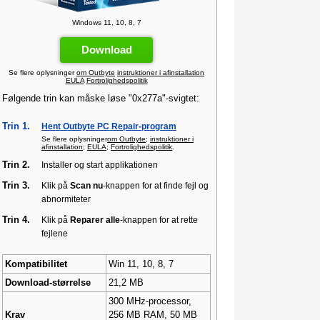
Windows 11, 10, 8, 7
Download
Se flere oplysninger
om Outbyte
instruktioner i afinstallation
EULA
Fortrolighedspolitik
Følgende trin kan måske løse "0x277a"-svigtet:
Trin 1.
Hent Outbyte PC Repair-program
Se flere oplysninger
om Outbyte
;
instruktioner i
afinstallation
;
EULA
;
Fortrolighedspolitik
.
Trin 2.
Installer og start applikationen
Trin 3.
Klik på
Scan nu
-knappen for at finde fejl og
abnormiteter
Trin 4.
Klik på
Reparer alle
-knappen for at rette
fejlene
Kompatibilitet
Win 11, 10, 8, 7
Download-størrelse
21,2 MB
300 MHz-processor,
Krav
256 MB RAM, 50 MB