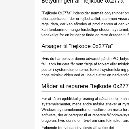
Betydningen af "fejlkode 0x277a"
"Fejlkode 0x277a" indeholder normalt oplysninger om
eller applikation, der er fejlbehæftet, sammen viss
regel data, der kan afkodes af producenten af den ko
kan forekomme mange forskellige steder i systemet, s
vanskeligt for en bruger at finde og rette årsagen til
Årsager til "fejlkode 0x277a"
Hvis du har oplevet denne advarsel på din PC, betyder
fejl, som brugere får som følge af forkert eller mislyk
poster i systemelementerne, forkert systemlukning på
ringe teknisk viden ved et uheld sletter en nødvend
Måder at reparere "fejlkode 0x277
For at få en øjeblikkelig løsning af sådanne fejl ka
systemelementer, mens andre måske ønsker at hyre e
Windows-systemelementerne medfører en risiko for a
software, der er beregnet til at reparere Windows-s
brugeren, hvis denne er i tvivl om sine tekniske færd
Følgende trin vil sandsynligvis afhjælpe det: