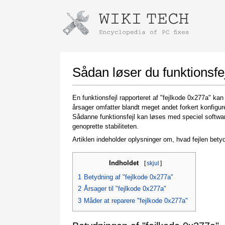
Instructions for downloading using
Launch The Installer
Sådan løser du funktionsfej
En funktionsfejl rapporteret af "fejlkode 0x277a" ka
årsager omfatter blandt meget andet forkert konfigur
Sådanne funktionsfejl kan løses med speciel software
genoprette stabiliteten.
Artiklen indeholder oplysninger om, hvad fejlen betyd
Indholdet
[
skjul
]
Once the download is complete, click on the
downloaded file link
1
Betydning af "fejlkode 0x277a"
2
Årsager til "fejlkode 0x277a"
3
Måder at reparere "fejlkode 0x277a"