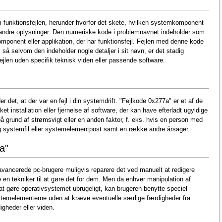
 funktionsfejlen, herunder hvorfor det skete, hvilken systemkomponent
e andre oplysninger. Den numeriske kode i problemnavnet indeholder som
mponent eller applikation, der har funktionsfejl. Fejlen med denne kode
å selvom den indeholder nogle detaljer i sit navn, er det stadig
 fejlen uden specifik teknisk viden eller passende software.
 det, at der var en fejl i din systemdrift. "Fejlkode 0x277a" er et af de
ket installation eller fjernelse af software, der kan have efterladt ugyldige
 grund af strømsvigt eller en anden faktor, f. eks. hvis en person med
ig systemfil eller systemelementpost samt en række andre årsager.
a"
n avancerede pc-brugere muligvis reparere det ved manuelt at redigere
n tekniker til at gøre det for dem. Men da enhver manipulation af
t gøre operativsystemet ubrugeligt, kan brugeren benytte speciel
ystemelementerne uden at kræve eventuelle særlige færdigheder fra
igheder eller viden.