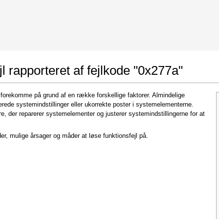
 Google Chrome
Allow To Make Changes
l rapporteret af fejlkode "0x277a"
n forekomme på grund af en række forskellige faktorer. Almindelige
erede systemindstillinger eller ukorrekte poster i systemelementerne.
, der reparerer systemelementer og justerer systemindstillingerne for at
er, mulige årsager og måder at løse funktionsfejl på.
In the next window that pops up (UAC) click
"Yes"
to allow application to make changes