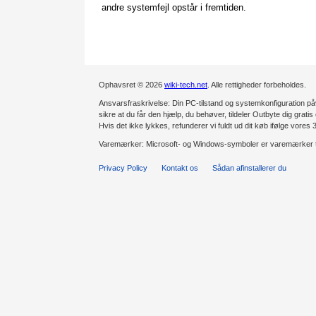
andre systemfejl opstår i fremtiden.
Ophavsret © 2026
wiki-tech.net
. Alle rettigheder forbeholdes.
Ansvarsfraskrivelse: Din PC-tilstand og systemkonfiguration påv
sikre at du får den hjælp, du behøver, tildeler Outbyte dig gratis 
Hvis det ikke lykkes, refunderer vi fuldt ud dit køb ifølge vores
Varemærker: Microsoft- og Windows-symboler er varemærker t
Privacy Policy
Kontakt os
Sådan afinstallerer du