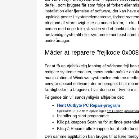
de fejl, som brugere får som følge af forkert eller mi
installation eller fjernelse af software, der kan have e
ugyldige poster i systemelementerne, forkert syste
på grund af strømsvigt eller en anden faktor, f. eks. 
person med ringe teknisk viden ved et uheld sletter 
nødvendig systemfil eller systemelementpost samt
andre årsager.
Måder at reparere "fejlkode 0x00
For at få en øjeblikkelig løsning af sådanne fejl ka
redigere systemelementer, mens andre måske ønsker 
manipulation af Windows-systemelementerne medfører
benytte speciel software, der er beregnet til at re
færdigheder fra brugeren, hvis denne er i tvivl om si
Følgende trin vil sandsynligvis afhjælpe det:
Hent Outbyte PC Repair-program
Specialtilbud. Se flere oplysninger
om Outbyte
instruktion
Installer og start programmet
Klik på knappen Scan nu for at finde potentiell
Klik på Reparer alle-knappen for at rette fundn
Den samme applikation kan bruges til at køre forebyg