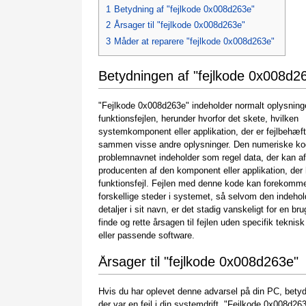
1
Betydning af "fejlkode 0x008d263e"
2
Årsager til "fejlkode 0x008d263e"
3
Måder at reparere "fejlkode 0x008d263e"
Betydningen af "fejlkode 0x008d2
"Fejlkode 0x008d263e" indeholder normalt oplysnin
funktionsfejlen, herunder hvorfor det skete, hvilken
systemkomponent eller applikation, der er fejlbehæft
sammen visse andre oplysninger. Den numeriske ko
problemnavnet indeholder som regel data, der kan a
producenten af den komponent eller applikation, der 
funktionsfejl. Fejlen med denne kode kan forekom
forskellige steder i systemet, så selvom den indehol
detaljer i sit navn, er det stadig vanskeligt for en bru
finde og rette årsagen til fejlen uden specifik teknisk
eller passende software.
Årsager til "fejlkode 0x008d263e"
Hvis du har oplevet denne advarsel på din PC, betyd
der var en fejl i din systemdrift. "Fejlkode 0x008d263