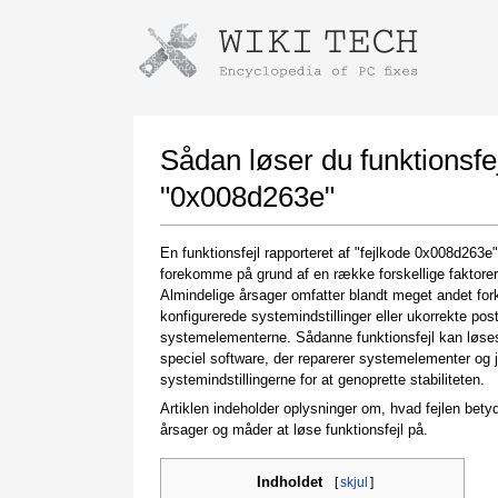
Instructions for downloading using
Launch The Installer
Sådan løser du funktionsfej
"0x008d263e"
En funktionsfejl rapporteret af "fejlkode 0x008d263e
forekomme på grund af en række forskellige faktorer
Almindelige årsager omfatter blandt meget andet for
konfigurerede systemindstillinger eller ukorrekte post
systemelementerne. Sådanne funktionsfejl kan løs
speciel software, der reparerer systemelementer og j
Once the download is complete, click on the
systemindstillingerne for at genoprette stabiliteten.
downloaded file link
Artiklen indeholder oplysninger om, hvad fejlen bety
årsager og måder at løse funktionsfejl på.
Indholdet
[
skjul
]