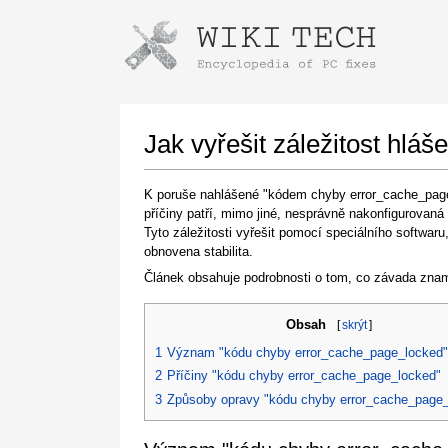
Instructions for downloading using
Launch The Installer
Jak vyřešit záležitost hl
K poruše nahlášené "kódem chyby error_cache_page_
příčiny patří, mimo jiné, nesprávně nakonfigurovan
Tyto záležitosti vyřešit pomocí speciálního softwar
obnovena stabilita.
Článek obsahuje podrobnosti o tom, co závada znam
Obsah
[
skrýt
]
Once the download is complete, click on the
downloaded file link
1
Význam "kódu chyby error_cache_page_locked"
2
Příčiny "kódu chyby error_cache_page_locked"
3
Způsoby opravy "kódu chyby error_cache_page