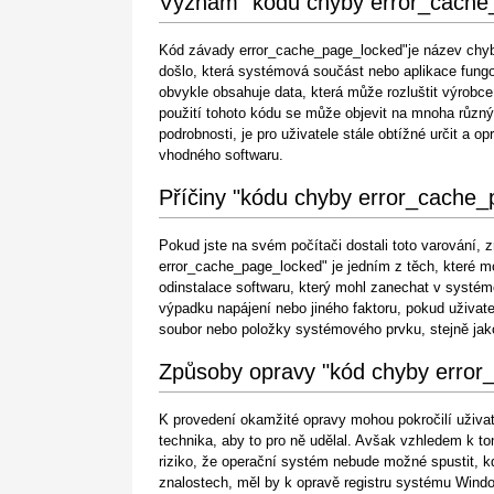
Význam "kódu chyby error_cache
Kód závady error_cache_page_locked"je název chyby
došlo, která systémová součást nebo aplikace fungo
obvykle obsahuje data, která může rozluštit výrobc
použití tohoto kódu se může objevit na mnoha různ
podrobnosti, je pro uživatele stále obtížné určit a 
vhodného softwaru.
Příčiny "kódu chyby error_cache_
Pokud jste na svém počítači dostali toto varování,
error_cache_page_locked" je jedním z těch, které 
odinstalace softwaru, který mohl zanechat v systé
výpadku napájení nebo jiného faktoru, pokud uživa
soubor nebo položky systémového prvku, stejně jako
Způsoby opravy "kód chyby error
K provedení okamžité opravy mohou pokročilí uživate
technika, aby to pro ně udělal. Avšak vzhledem k 
riziko, že operační systém nebude možné spustit, 
znalostech, měl by k opravě registru systému Windo