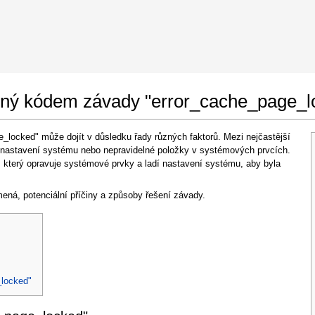
 Google Chrome
Allow To Make Changes
ášený kódem závady "error_cache_page_l
locked" může dojít v důsledku řady různých faktorů. Mezi nejčastější
á nastavení systému nebo nepravidelné položky v systémových prvcích.
u, který opravuje systémové prvky a ladí nastavení systému, aby byla
ená, potenciální příčiny a způsoby řešení závady.
In the next window that pops up (UAC) click
"Yes"
to allow application to make changes
_locked"