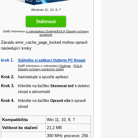
Windows 11, 10, 8, 7
Stáhnout
Další informace
o odinstakaci Outbyte
EULA
Zásady ochrany
soukromí
Závadu error_cache_page_locked mohou opravit
následující kroky:
krok 1.
Stáhněte si aplikaci Outbyte PC Repair
Další informace o odinstalaci
Outbyte
;
EULA
;
Zásady ochrany osobních údajů
Krok 2.
Nainstalujte a spusťte aplikaci
Krok 3.
Klikněte na tlačítko
Skenovat teď
k detekci
závad a abnormalit
Krok 4.
Klikněte na tlačítko
Opravit vše
k opravě
závad
Kompatibilita
Win 11, 10, 8, 7
Velikost ke stažení
21,2 MB
300 MHz procesor, 256