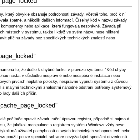
_page_locked"
, který obvykle obsahuje podrobnosti závady, včetně toho, proč k ní
vala špatně, a několik dalších informací. Číselný kód v názvu závady
e komponenty nebo aplikace, která fungovala nesprávně. Závada při
ých místech v systému, takže i když ve svém názvu nese některé
opravit příčinu závady bez specifických technických znalostí nebo
page_locked"
 znamená to, že došlo k chybné funkci v provozu systému. "Kód chyby
mohou nastat v důsledku nesprávné nebo neúspěšné instalace nebo
mových prvcích neplatné položky, nesprávné vypnutí systému z důvodu
tel s malými technickými znalostmi náhodně odstraní potřebný systémový
 řady dalších příčin.
_cache_page_locked"
lé počítače opravit závadu ruční úpravou registru, případně si najmout
tomu, že jakákoli manipulace s registrem systému Windows vždy nese
kdykoli má uživatel pochybnosti o svých technických schopnostech nebo
ws použít pouze speciální software nevyžadující speciální dovednosti.