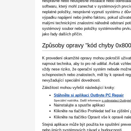
nesprávné nebo neúspěšné instalace nebo odinstal
softwaru, který mohl zanechat v systémových prvcí
neplatné položky, nesprávné vypnutí systému z dů
výpadku napájení nebo jiného faktoru, pokud uživate
malými technickými znalostmi náhodně odstraní pot
systémový soubor nebo položky systémového prvku
jako řady dalších příčin.
Způsoby opravy "kód chyby 0x80
K provedení okamžité opravy mohou pokročilí uživate
najmout technika, aby to pro ně udělal. Avšak vzh
vždy nese riziko, že operační systém nebude možné 
schopnostech nebo znalostech, měl by k opravě reg
nevyžadující speciální dovednosti.
Záležitost mohou vyřešit následující kroky:
Stáhněte si aplikaci Outbyte PC Repair
Speciální nabídka. Další informace
o odinstalaci Outbyte
Nainstalujte a spusťte aplikaci
Klikněte na tlačítko Prohledat teď ke zjištění
Klikněte na tlačítko Opravit vše k opravě na
Stejná aplikace může být použita ke spuštění preve
nebo jiných systémových závad v budoucnosti.