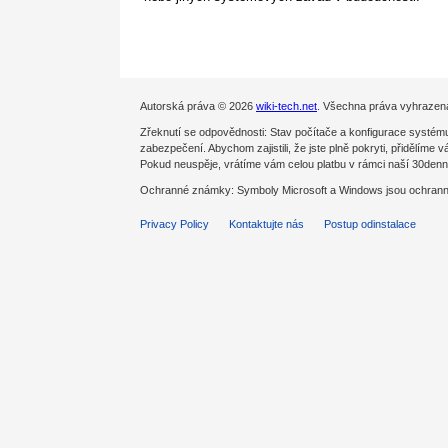
Autorská práva © 2026
wiki-tech.net
. Všechna práva vyhrazen
Zřeknutí se odpovědnosti: Stav počítače a konfigurace systému
zabezpečení. Abychom zajistili, že jste plně pokryti, přidělíme 
Pokud neuspěje, vrátíme vám celou platbu v rámci naší 30denn
Ochranné známky: Symboly Microsoft a Windows jsou ochranné
Privacy Policy
Kontaktujte nás
Postup odinstalace