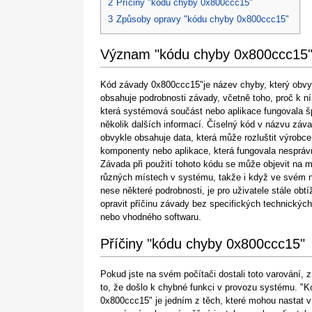
2
Příčiny "kódu chyby 0x800ccc15"
3
Způsoby opravy "kódu chyby 0x800ccc15"
Význam "kódu chyby 0x800ccc15
Kód závady 0x800ccc15"je název chyby, který obvy
obsahuje podrobnosti závady, včetně toho, proč k ní
která systémová součást nebo aplikace fungovala š
několik dalších informací. Číselný kód v názvu záv
obvykle obsahuje data, která může rozluštit výrobce
komponenty nebo aplikace, která fungovala nespráv
Závada při použití tohoto kódu se může objevit na 
různých místech v systému, takže i když ve svém 
nese některé podrobnosti, je pro uživatele stále obtí
opravit příčinu závady bez specifických technických
nebo vhodného softwaru.
Příčiny "kódu chyby 0x800ccc15"
Pokud jste na svém počítači dostali toto varování,
to, že došlo k chybné funkci v provozu systému. "
0x800ccc15" je jedním z těch, které mohou nastat 