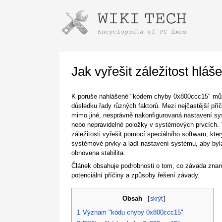
Instructions for downloading using
Launch The Installer
Jak vyřešit záležitost hl
K poruše nahlášené "kódem chyby 0x800ccc15" můž
důsledku řady různých faktorů. Mezi nejčastější příči
mimo jiné, nesprávně nakonfigurovaná nastavení s
nebo nepravidelné položky v systémových prvcích. 
záležitosti vyřešit pomocí speciálního softwaru, kte
systémové prvky a ladí nastavení systému, aby byl
obnovena stabilita.
Once the download is complete, click on the
Článek obsahuje podrobnosti o tom, co závada zna
downloaded file link
potenciální příčiny a způsoby řešení závady.
Obsah
[
skrýt
]
1
Význam "kódu chyby 0x800ccc15"