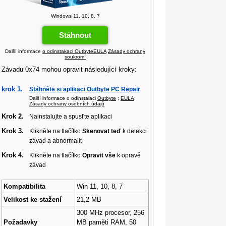
Windows 11, 10, 8, 7
Stáhnout
Další informace
o odinstakaci Outbyte
EULA
Zásady ochrany
soukromí
Závadu 0x74 mohou opravit následující kroky:
krok 1.
Stáhněte si aplikaci Outbyte PC Repair
Další informace o odinstalaci
Outbyte
;
EULA
;
Zásady ochrany osobních údajů
Krok 2.
Nainstalujte a spusťte aplikaci
Krok 3.
Klikněte na tlačítko
Skenovat teď
k detekci
závad a abnormalit
Krok 4.
Klikněte na tlačítko
Opravit vše
k opravě
závad
Kompatibilita
Win 11, 10, 8, 7
Velikost ke stažení
21,2 MB
300 MHz procesor, 256
Požadavky
MB paměti RAM, 50