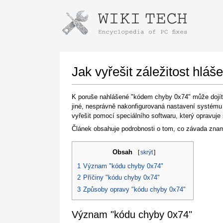
Instructions for downloading using
Launch The Installer
Jak vyřešit záležitost hlá
K poruše nahlášené "kódem chyby 0x74" může dojít v
jiné, nesprávně nakonfigurovaná nastavení systému 
vyřešit pomocí speciálního softwaru, který opravuje
Článek obsahuje podrobnosti o tom, co závada znam
Obsah
[
skrýt
]
Once the download is complete, click on the
1
Význam "kódu chyby 0x74"
downloaded file link
2
Příčiny "kódu chyby 0x74"
3
Způsoby opravy "kódu chyby 0x74"
Význam "kódu chyby 0x74"