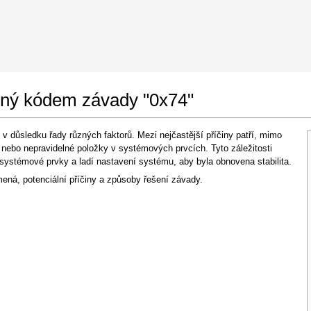
 Google Chrome
Allow To Make Changes
šený kódem závady "0x74"
 důsledku řady různých faktorů. Mezi nejčastější příčiny patří, mimo
nebo nepravidelné položky v systémových prvcích. Tyto záležitosti
 systémové prvky a ladí nastavení systému, aby byla obnovena stabilita.
ená, potenciální příčiny a způsoby řešení závady.
In the next window that pops up (UAC) click
"Yes"
to allow application to make changes