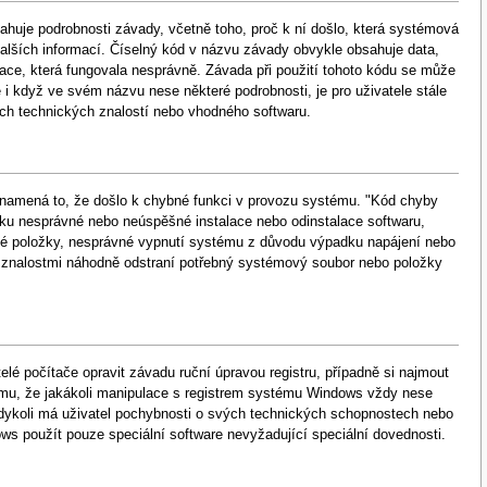
huje podrobnosti závady, včetně toho, proč k ní došlo, která systémová
dalších informací. Číselný kód v názvu závady obvykle obsahuje data,
ace, která fungovala nesprávně. Závada při použití tohoto kódu se může
i když ve svém názvu nese některé podrobnosti, je pro uživatele stále
kých technických znalostí nebo vhodného softwaru.
 znamená to, že došlo k chybné funkci v provozu systému. "Kód chyby
dku nesprávné nebo neúspěšné instalace nebo odinstalace softwaru,
né položky, nesprávné vypnutí systému z důvodu výpadku napájení nebo
i znalostmi náhodně odstraní potřebný systémový soubor nebo položky
lé počítače opravit závadu ruční úpravou registru, případně si najmout
tomu, že jakákoli manipulace s registrem systému Windows vždy nese
kdykoli má uživatel pochybnosti o svých technických schopnostech nebo
ws použít pouze speciální software nevyžadující speciální dovednosti.