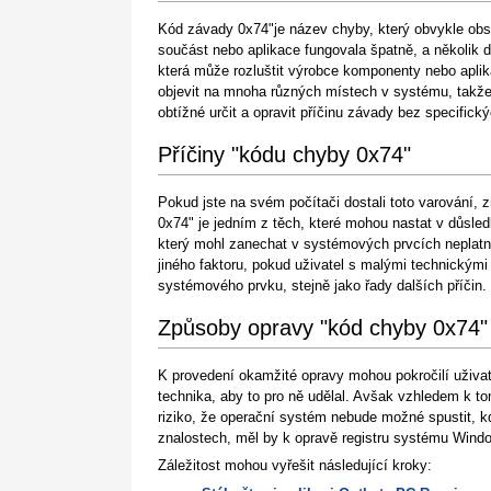
Kód závady 0x74"je název chyby, který obvykle obsa
součást nebo aplikace fungovala špatně, a několik 
která může rozluštit výrobce komponenty nebo aplik
objevit na mnoha různých místech v systému, takže 
obtížné určit a opravit příčinu závady bez specific
Příčiny "kódu chyby 0x74"
Pokud jste na svém počítači dostali toto varování,
0x74" je jedním z těch, které mohou nastat v důsle
který mohl zanechat v systémových prvcích neplat
jiného faktoru, pokud uživatel s malými technickým
systémového prvku, stejně jako řady dalších příčin.
Způsoby opravy "kód chyby 0x74"
K provedení okamžité opravy mohou pokročilí uživate
technika, aby to pro ně udělal. Avšak vzhledem k 
riziko, že operační systém nebude možné spustit, 
znalostech, měl by k opravě registru systému Windo
Záležitost mohou vyřešit následující kroky: