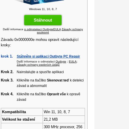
Windows 11, 10, 8, 7
Stáhnout
Další informace
o odinstakaci Outbyte
EULA
Zásady ochrany
soukromí
Závadu 0x0000000e mohou opravit následující
kroky:
krok 1.
Stáhněte si aplikaci Outbyte PC Repair
Další informace o odinstalaci
Outbyte
;
EULA
;
Zásady ochrany osobních údajů
Krok 2.
Nainstalujte a spusťte aplikaci
Krok 3.
Klikněte na tlačítko
Skenovat teď
k detekci
závad a abnormalit
Krok 4.
Klikněte na tlačítko
Opravit vše
k opravě
závad
Kompatibilita
Win 11, 10, 8, 7
Velikost ke stažení
21,2 MB
300 MHz procesor, 256