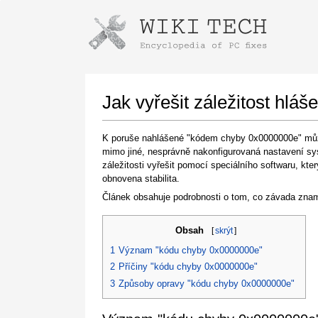
Instructions for downloading using
Launch The Installer
Jak vyřešit záležitost hl
K poruše nahlášené "kódem chyby 0x0000000e" může d
mimo jiné, nesprávně nakonfigurovaná nastavení sy
záležitosti vyřešit pomocí speciálního softwaru, kt
obnovena stabilita.
Článek obsahuje podrobnosti o tom, co závada znam
Obsah
[
skrýt
]
Once the download is complete, click on the
downloaded file link
1
Význam "kódu chyby 0x0000000e"
2
Příčiny "kódu chyby 0x0000000e"
3
Způsoby opravy "kódu chyby 0x0000000e"