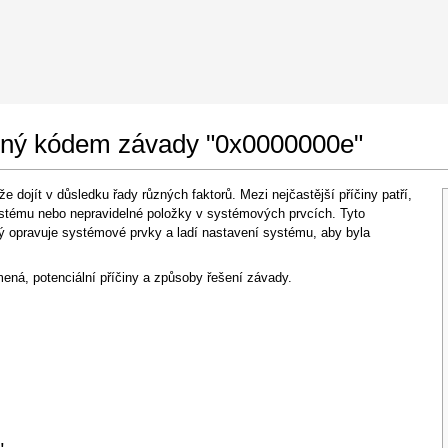
 Google Chrome
Allow To Make Changes
ášený kódem závady "0x0000000e"
ojít v důsledku řady různých faktorů. Mezi nejčastější příčiny patří,
stému nebo nepravidelné položky v systémových prvcích. Tyto
erý opravuje systémové prvky a ladí nastavení systému, aby byla
ená, potenciální příčiny a způsoby řešení závady.
In the next window that pops up (UAC) click
"Yes"
to allow application to make changes