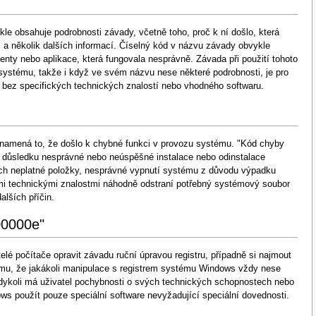
"
e obsahuje podrobnosti závady, včetně toho, proč k ní došlo, která
a několik dalších informací. Číselný kód v názvu závady obvykle
nty nebo aplikace, která fungovala nesprávně. Závada při použití tohoto
ystému, takže i když ve svém názvu nese některé podrobnosti, je pro
dy bez specifických technických znalostí nebo vhodného softwaru.
 znamená to, že došlo k chybné funkci v provozu systému. "Kód chyby
v důsledku nesprávné nebo neúspěšné instalace nebo odinstalace
ích neplatné položky, nesprávné vypnutí systému z důvodu výpadku
ými technickými znalostmi náhodně odstraní potřebný systémový soubor
lších příčin.
00000e"
lé počítače opravit závadu ruční úpravou registru, případně si najmout
tomu, že jakákoli manipulace s registrem systému Windows vždy nese
kdykoli má uživatel pochybnosti o svých technických schopnostech nebo
ws použít pouze speciální software nevyžadující speciální dovednosti.