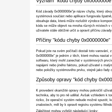
Význam "kódu chyby 0x0000000e
Kód závady 0x0000000e"je název chyby, který obvykl
systémová součást nebo aplikace fungovala špatně, 
obsahuje data, která může rozluštit výrobce kompone
kódu se může objevit na mnoha různých místech v s
uživatele stále obtížné určit a opravit příčinu záva
Příčiny "kódu chyby 0x0000000e"
Pokud jste na svém počítači dostali toto varování,
0x0000000e" je jedním z těch, které mohou nastat 
softwaru, který mohl zanechat v systémových prvc
napájení nebo jiného faktoru, pokud uživatel s mal
nebo položky systémového prvku, stejně jako řady da
Způsoby opravy "kód chyby 0x00
K provedení okamžité opravy mohou pokročilí uživate
technika, aby to pro ně udělal. Avšak vzhledem k 
riziko, že operační systém nebude možné spustit, 
znalostech, měl by k opravě registru systému Windo
Záležitost mohou vyřešit následující kroky: