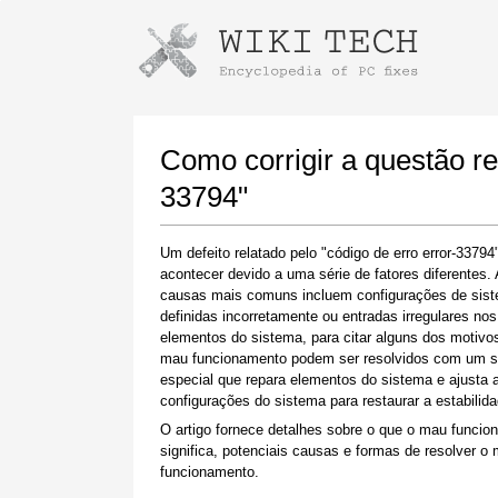
Instruções para baixar usando o Go
Iniciar o instalador
Como corrigir a questão re
33794"
Um defeito relatado pelo "código de erro error-33794
acontecer devido a uma série de fatores diferentes.
causas mais comuns incluem configurações de sis
definidas incorretamente ou entradas irregulares nos
elementos do sistema, para citar alguns dos motivos
mau funcionamento podem ser resolvidos com um s
Quando o download estiver concluído, clique
especial que repara elementos do sistema e ajusta 
no link do arquivo baixado
configurações do sistema para restaurar a estabilida
O artigo fornece detalhes sobre o que o mau funci
significa, potenciais causas e formas de resolver o
funcionamento.