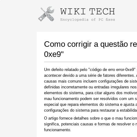
Instruções para baixar usando o Go
Iniciar o instalador
Como corrigir a questão re
0xe9"
Um defeito relatado pelo "código de erro error-0xe9"
acontecer devido a uma série de fatores diferentes.
causas mais comuns incluem configurações de sis
definidas incorretamente ou entradas irregulares nos
elementos do sistema, para citar alguns dos motivos
mau funcionamento podem ser resolvidos com um s
Quando o download estiver concluído, clique
especial que repara elementos do sistema e ajusta 
no link do arquivo baixado
configurações do sistema para restaurar a estabilida
O artigo fornece detalhes sobre o que o mau funci
significa, potenciais causas e formas de resolver o
funcionamento.