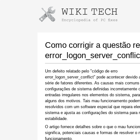
Instruções para baixar usando o Go
Iniciar o instalador
Como corrigir a questão re
error_logon_server_conflic
Um defeito relatado pelo "código de erro
error_logon_server_conflict" pode acontecer devido
série de fatores diferentes. As causas mais comuns
configurações de sistema definidas incorretamente 
entradas irregulares nos elementos do sistema, para 
alguns dos motivos. Tais mau funcionamento podem
Quando o download estiver concluído, clique
resolvidos com um software especial que repara el
no link do arquivo baixado
sistema e ajusta as configurações do sistema para r
estabilidade.
O artigo fornece detalhes sobre o que o mau funci
significa, potenciais causas e formas de resolver o
funcionamento.