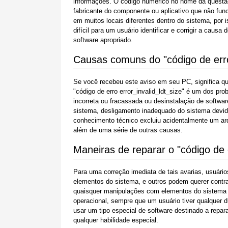
informações. O código numérico no nome da questã
fabricante do componente ou aplicativo que não fu
em muitos locais diferentes dentro do sistema, por
difícil para um usuário identificar e corrigir a ca
software apropriado.
Causas comuns do "código de erro 
Se você recebeu este aviso em seu PC, significa 
"código de erro error_invalid_ldt_size" é um dos p
incorreta ou fracassada ou desinstalação de softwa
sistema, desligamento inadequado do sistema devid
conhecimento técnico excluiu acidentalmente um ar
além de uma série de outras causas.
Maneiras de reparar o "código de e
Para uma correção imediata de tais avarias, usuár
elementos do sistema, e outros podem querer contra
quaisquer manipulações com elementos do sistema W
operacional, sempre que um usuário tiver qualquer 
usar um tipo especial de software destinado a repa
qualquer habilidade especial.