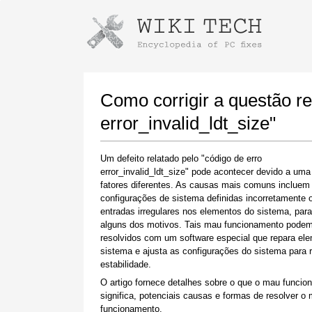
Instruções para baixar usando o Go
Iniciar o instalador
Como corrigir a questão re
error_invalid_ldt_size"
Um defeito relatado pelo "código de erro
error_invalid_ldt_size" pode acontecer devido a uma
fatores diferentes. As causas mais comuns incluem
configurações de sistema definidas incorretamente 
entradas irregulares nos elementos do sistema, para 
alguns dos motivos. Tais mau funcionamento podem
Quando o download estiver concluído, clique
resolvidos com um software especial que repara el
no link do arquivo baixado
sistema e ajusta as configurações do sistema para r
estabilidade.
O artigo fornece detalhes sobre o que o mau funci
significa, potenciais causas e formas de resolver o
funcionamento.