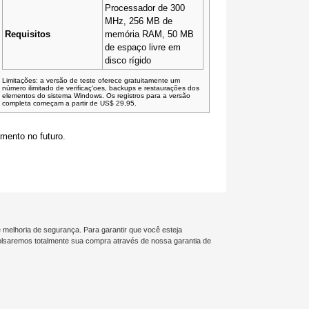
Processador de 300
MHz, 256 MB de
Requisitos
memória RAM, 50 MB
de espaço livre em
disco rígido
Limitações: a versão de teste oferece gratuitamente um
número ilimitado de verificaç'oes, backups e restaurações dos
elementos do sistema Windows. Os registros para a versão
completa começam a partir de US$ 29,95.
mento no futuro.
 melhoria de segurança. Para garantir que você esteja
bolsaremos totalmente sua compra através de nossa garantia de