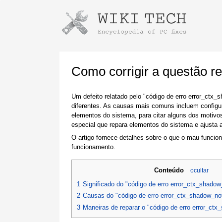
Instruções para baixar usando o Go
Iniciar o instalador
Como corrigir a questão r
Um defeito relatado pelo "código de erro error_ctx
diferentes. As causas mais comuns incluem configur
elementos do sistema, para citar alguns dos motiv
especial que repara elementos do sistema e ajusta a
O artigo fornece detalhes sobre o que o mau funcio
funcionamento.
Quando o download estiver concluído, clique
Conteúdo
ocultar
no link do arquivo baixado
1
Significado do "código de erro error_ctx_shadow
2
Causas do "código de erro error_ctx_shadow_no
3
Maneiras de reparar o "código de erro error_ct