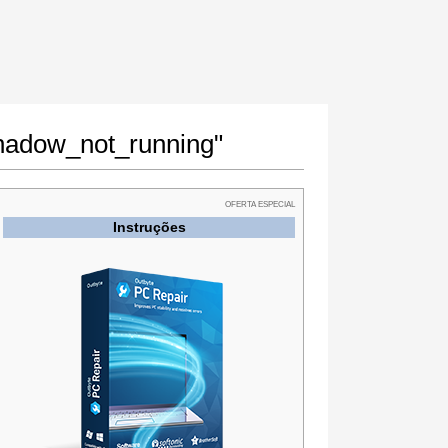
shadow_not_running"
OFERTA ESPECIAL
Instruções