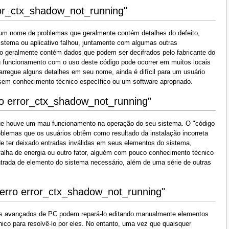
rror_ctx_shadow_not_running"
 um nome de problemas que geralmente contém detalhes do defeito,
sistema ou aplicativo falhou, juntamente com algumas outras
 geralmente contém dados que podem ser decifrados pelo fabricante do
 funcionamento com o uso deste código pode ocorrer em muitos locais
carregue alguns detalhes em seu nome, ainda é difícil para um usuário
o sem conhecimento técnico específico ou um software apropriado.
o error_ctx_shadow_not_running"
que houve um mau funcionamento na operação do seu sistema. O "código
blemas que os usuários obtêm como resultado da instalação incorreta
e ter deixado entradas inválidas em seus elementos do sistema,
alha de energia ou outro fator, alguém com pouco conhecimento técnico
trada de elemento do sistema necessário, além de uma série de outras
 erro error_ctx_shadow_not_running"
ios avançados de PC podem repará-lo editando manualmente elementos
ico para resolvê-lo por eles. No entanto, uma vez que quaisquer