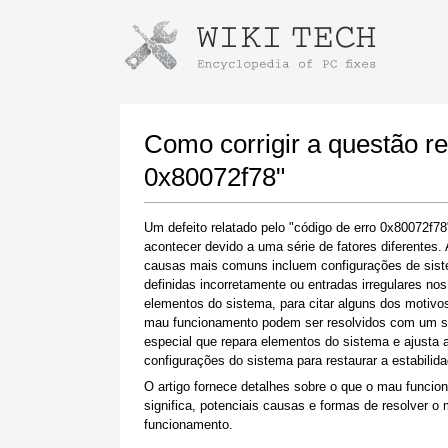
Instruções para baixar usando o Go
Iniciar o instalador
Como corrigir a questão re
0x80072f78"
Um defeito relatado pelo "código de erro 0x80072f7
acontecer devido a uma série de fatores diferentes.
causas mais comuns incluem configurações de sis
definidas incorretamente ou entradas irregulares nos
elementos do sistema, para citar alguns dos motivos
mau funcionamento podem ser resolvidos com um s
Quando o download estiver concluído, clique
especial que repara elementos do sistema e ajusta 
no link do arquivo baixado
configurações do sistema para restaurar a estabilida
O artigo fornece detalhes sobre o que o mau funci
significa, potenciais causas e formas de resolver o
funcionamento.