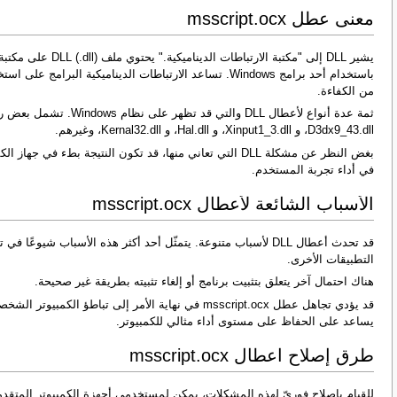
معنى عطل msscript.ocx
يشير DLL إلى "مكتبة ا
باستخدام أحد برامج Windows. تساعد الارتباطات الديناميكية ا
من الكفاءة.
ثمة عدة أنواع لأعطال DLL 
D3dx9_43.dll، و Xinput1_3.dll، و Hal.dll، و Kernal32.dll، وغيرهم.
بغض النظر عن مشكلة DLL التي تعاني منها، قد تكون النتيجة ب
في أداء تجربة المستخدم.
الأسباب الشائعة لأعطال msscript.ocx
التطبيقات الأخرى.
هناك احتمال آخر يتعلق بتثبيت برنامج أو إلغاء تثبيته بطريقة غير صحيحة.
قد يؤدي تجاهل عطل msscript.ocx في نهاية الأمر إلى تباطؤ
يساعد على الحفاظ على مستوى أداء مثالي للكمبيوتر.
طرق إصلاح أعطال msscript.ocx
للقيام بإصلاح فوريّ لهذه المشكلات، يمكن لمستخدمي أجهزة الكمبيوتر المتقدم