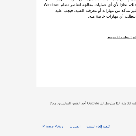
النظام، وقد يحتاج البعض الآخر إلى الاستعانة بفنيّ للقيام بذلك نيابةً عنهم. ومع ذلك، نظرًا لأن أي عمليات معالجة لعناصر نظام Windows
متأكد من مهاراته أو معرفته الفنية، فيجب عليه
هائي
سياسة الخصوصية
إخلاء المسؤولية: تؤثر حالة الكمبيوتر الشخصي الخاص بك وتكوين النظام بدرجة كبيرة على توليد أداء معين أو تجعل نتائج تحسين الأمان مختلفة. نحن نضمن حصولك على التغطية الكاملة، لذا سترسل لك Outbyte أحد الفنيين المباشرين مجانًا
كيفيه إلغاء التثبيت
اتصل بنا
Privacy Policy