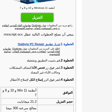
أنظمة Windows 11 و 10 و 8 و 7
التنزيل
راجع مزيد من المعلومات
حول Outbyte
تعليمات إلغاء التثبيت
اتفاقية
ترخيص المستخدم النهائي
سياسة الخصوصية
ينبغي أن تصلح الخطوات التالية عطل msscript.ocx:
الخطوة 1.
تنزيل تطبيق Outbyte PC Repair
اطلع على المزيد من المعلومات
حول Outbyte‏
;
تعليمات
إلغاء التثبيت
;
اتفاقية ترخيص المستخدم النهائي
;
سياسة
الخصوصية
.
الخطوة 2.
قم بتثبيت التطبيق وتشغيله
الخطوة 3.
انقر فوق زر
فحص الآن
لاكتشاف المشكلات
وحالات الأداء غير المعتاد
الخطوة 4.
انقر فوق الزر
إصلاح الكل
لإصلاح الأعطال
أنظمة Win 11 و 10 و 8 و
التوافق
7
حجم التنزيل
21.2 ميجابايت
معالج سرعته 300 ميجا