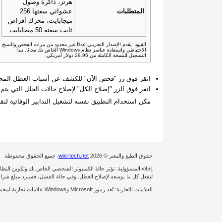
هرتز، ذاكرة وصول
المتطلبات
عشوائي سعتها 256
ميجابايت، محرك أقراص
ثابت سعته 50 ميجابايت
القيود: يقدم الإصدار التجريبي عددًا غير محدود من مرات الفحص والنسخ
الاحتياطي واستعادة عناصر نظام Windows الخاص بك مجانًا. يبدأ
التسجيل للنسخة الكاملة من 29.95 دولار أمريكي.
انقر فوق زر "فحص الآن" للكشف عن أسباب العطل المحت
انقر فوق الزر "إصلاح الكل" لإصلاح حالات الخلل التي يتم ا
مكن استخدام التطبيق نفسه لتشغيل التدابير الوقائية لت
حقوق الطبع والنشر © 2026
wiki-tech.net
. جميع الحقوق محفوظة.
ليفعل كل ما بوسعه لإصلاح العطل. وفي حالة الفشل، فسنرد مبلغ شرائك بالك
العلامات التجارية: تُعد رموز Microsoft وWindows علامات تجارية لمجموعة شركات Microsoft.