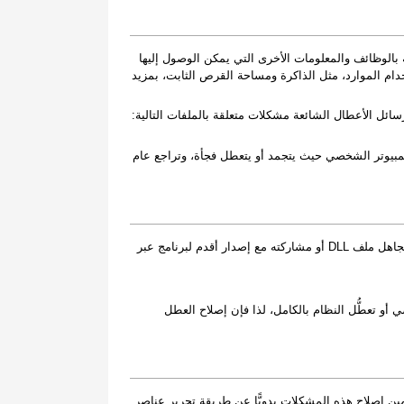
لارتباطات الديناميكية." يحتوي ملف DLL (.dll) على مكتبة بالوظائف والمعلومات الأخرى التي يمكن الوصول إليها
لبرامج على استخدام الموارد، مثل الذاكرة ومساحة القرص الثابت، بمزيد
والتي قد تظهر على نظام Windows. تشمل بعض رسائل الأعطال الشائعة مشكلات متعلقة بالملفات التالية:
طء في جهاز الكمبيوتر الشخصي حيث يتجمد أو يتعطل فجأة، وتراجع عام
قد تحدث أعطال DLL لأسباب متنوعة. يتمثّل أحد أكثر هذه الأسباب شيوعًا في تجاهل ملف DLL أو مشاركته مع إصدار أقدم لبرنامج عبر
 الكمبيوتر الشخصي أو تعطُّل النظام بالكامل، لذا فإن إصلاح العطل
ين إصلاح هذه المشكلات يدويًّا عن طريقة تحرير عناصر