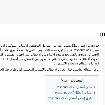
 Google Chrome
Allow To Make Changes
قد تحدث أعطال DLL بسبب عدد من العوامل المختلفة. الأسباب المذكو
عطل msscript.ocx عندما يكون نظام الكمبيوتر الخاص بك محملًا فوق
الخطأ أو أصبحت تالفة. تحدث هذه الأنواع من الأعطال على أجهزة الكمبيوتر التي
حدوث أ
إعدادات النظام لاستعادة الاستقرار.
توفر المقالة تفاصيل حول معاني الأعطال والأسباب المحتملة لها وطرق حل الع
In the next window that pops up (UAC) click
المحتويات
[
إخفاء
]
"Yes"
to allow application to make changes
1
معنى أعطال "msscript.ocx"
2
أسباب أعطال "msscript.ocx"
3
طرق إصلاح أعطال "msscript.ocx"