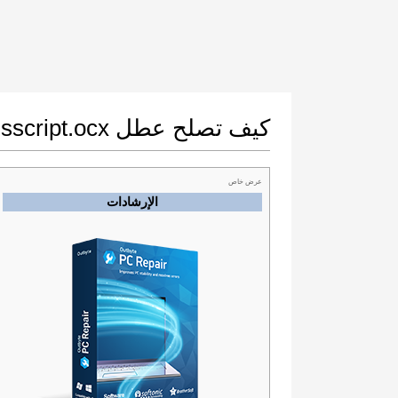
كيف تصلح عطل msscript.ocx
عرض خاص
الإرشادات