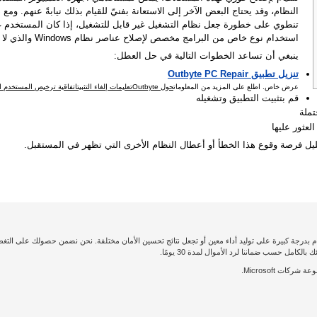
تنطوي على خطورة جعل نظام التشغيل غير قابل للتشغيل، إذا كان المستخدم غير 
استخدام نوع خاص من البرامج مخصص لإصلاح عناصر نظام Windows والذي لا يتطلب أي مهارات خاصة منه.
ينبغي أن تساعد الخطوات التالية في حل العطل:
تنزيل تطبيق Outbyte PC Repair
عرض خاص. اطلع على المزيد من المعلومات
حول Outbyte
تعليمات إلغاء التثبيت
اتفاقية ترخيص المستخدم الن
قم بتثبيت التطبيق وتشغيله
ملة
لعثور عليها
قليل فرصة وقوع هذا الخطأ أو أعطال النظام الأخرى التي تظهر في المستقبل.
امل حسب ضماننا لرد الأموال لمدة 30 يومًا.