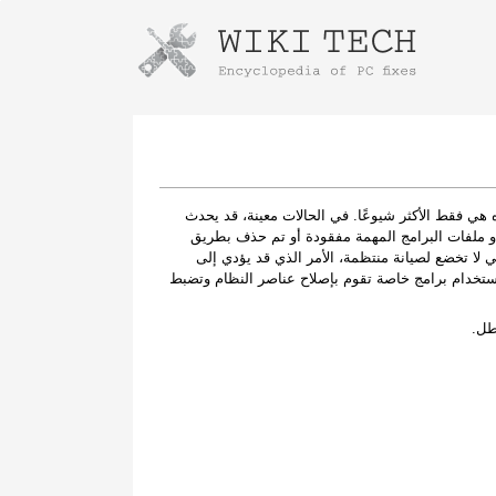
Instructions for downloading using
Launch The Installer
رة أدناه هي فقط الأكثر شيوعًا. في الحالات معينة، قد يحدث
 طاقته أو ملفات البرامج المهمة مفقودة أو تم حذف بطريق
 لا تخضع لصيانة منتظمة، الأمر الذي قد يؤدي إلى
عطال فادحة وخلل في النظام. قد يكون من الممكن حل أعطال DLL باستخدام برامج خاصة تقوم بإصلاح عناصر النظام وتضبط
طل.
Once the download is complete, click on the
downloaded file link