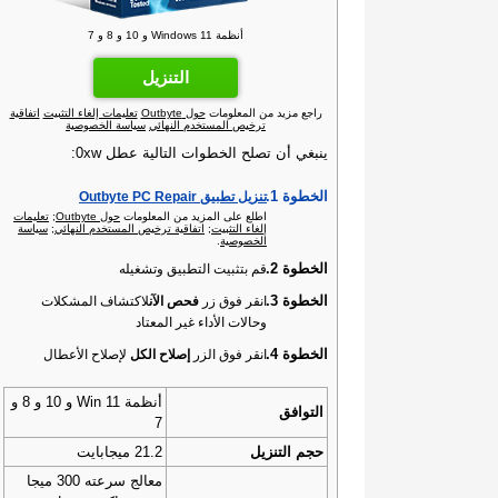
أنظمة Windows 11 و 10 و 8 و 7
التنزيل
راجع مزيد من المعلومات
حول Outbyte
تعليمات إلغاء التثبيت
اتفاقية
ترخيص المستخدم النهائي
سياسة الخصوصية
ينبغي أن تصلح الخطوات التالية عطل 0xw:
الخطوة 1.
تنزيل تطبيق Outbyte PC Repair
اطلع على المزيد من المعلومات
حول Outbyte‏
;
تعليمات
إلغاء التثبيت
;
اتفاقية ترخيص المستخدم النهائي
;
سياسة
الخصوصية
.
الخطوة 2.
قم بتثبيت التطبيق وتشغيله
الخطوة 3.
انقر فوق زر
فحص الآن
لاكتشاف المشكلات
وحالات الأداء غير المعتاد
الخطوة 4.
انقر فوق الزر
إصلاح الكل
لإصلاح الأعطال
أنظمة Win 11 و 10 و 8 و
التوافق
7
حجم التنزيل
21.2 ميجابايت
معالج سرعته 300 ميجا