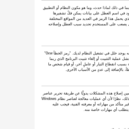
عطل، بما في ذلك لماذا حدث، وما هو مكون النظام أو التطبيق
ود في اسم العطل على بيانات يمكن فكّ تشفيرها
ذي يحمل هذا الرمز في العديد من المواقع المختلفة
زال يصعب على المستخدم تحديد سبب العطل وإصلاحه
إذا كنتَ قد تلقيت هذا التحذير على الكمبيوتر الشخصي الخاص بك، فهذا يعني أنه يوجد خلل في تشغيل النظام لديك. "رمز الخطأ 0xw"
 عملية التثبيت أو إلغاء تثبيت البرنامج الذي ربما
بسبب انقطاع التيار أو عاملٍ آخر، أو قيام شخص ما
 بالإضافة إلى عددٍ من الأسباب الأخرى.
ين إصلاح هذه المشكلات يدويًّا عن طريقة تحرير عناصر
النظام، وقد يحتاج البعض الآخر إلى الاستعانة بفنيّ للقيام بذلك نيابةً عنهم. ومع ذلك، نظرًا لأن أي عمليات معالجة لعناصر نظام Windows
متأكد من مهاراته أو معرفته الفنية، فيجب عليه