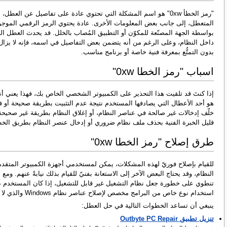
"رمز الخطأ 0xw" هو اسم المشكلة التي تحتوي عادة على تفاصيل عن ال
المتعطل، إلى جانب بعض المعلومات الأخرى. عادة يحتوي الرمز الرقمي الموج
بواسطة الجهة المصنّعة للمكوّن أو التطبيق المُصاب بالخلل. قد يحدث العطل ال
داخل النظام، وعلى الرغم من أنه يتضمن بعض التفاصيل في اسمه، فإنه لا ي
بدون التمتُّع بمعرفة فنية خاصة أو برنامج مناسب.
أسباب "رمز الخطأ 0xw"
هو أحد الأعطال التي يصادفها المستخدم نتيجة عدم التثبيت بطريقة صحيحة أو فشل
خلّف إدخالات غير صالحة في عناصر النظام، أو إغلاق النظام بطريقة غير صحيحة 
قليل الخبرة الفنية بحذف ملف نظام ضروري أو إدخال عنصر النظام بطريق الخطأ،
طرق إصلاح "رمز الخطأ 0xw"
للقيام بإصلاح فوريّ لهذه المشكلات، يمكن لمستخدمي أجهزة الكمبيوتر المتقدم
تنطوي على خطورة جعل نظام التشغيل غير قابل للتشغيل، إذا كان المستخدم غير 
استخدام نوع خاص من البرامج مخصص لإصلاح عناصر نظام Windows والذي لا يتطلب أي مهارات خاصة منه.
ينبغي أن تساعد الخطوات التالية في حل العطل:
تنزيل تطبيق Outbyte PC Repair