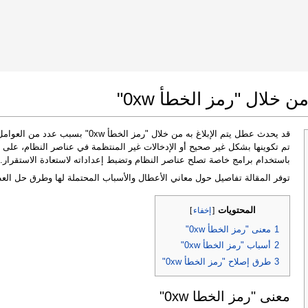
 Google Chrome
Allow To Make Changes
 خلال "رمز الخطأ 0xw"
قد يحدث عطل يتم الإبلاغ به من خلال "ر
تم تكوينها بشكل غير صحيح أو الإدخالات غير المنتظمة في عناصر النظام، على 
باستخدام برامج خاصة تصلح عناصر النظام وتضبط إعداداته لاستعادة الاستقرار.
توفر المقالة تفاصيل حول معاني الأعطال والأسباب المحتملة لها وطرق حل الع
المحتويات
[
إخفاء
]
In the next window that pops up (UAC) click
1
معنى "رمز الخطأ 0xw"
"Yes"
to allow application to make changes
2
أسباب "رمز الخطأ 0xw"
3
طرق إصلاح "رمز الخطأ 0xw"
معنى "رمز الخطأ 0xw"